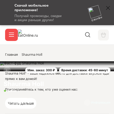
Скачай мобильное
номер
приложение!
SMS-
Получай промокоды, скидки
сообщение
Eatonline
и акции раньше других!
с
Акции
кодом
подтверждения
О сервисе
Главная
Shaurma Holl
Мин. заказ: 300 ₽
Время доставки: 45-60 минут
Откры
Shaurma Holl" - ваше надежное место для доставки вкусной еды
Вход / регистрация
Фаст-фуд
прямо к вам домой!
Shaurma Holl
Присоединяйтесь к тем, кто уже оценил нас:
5.0
из 5
1. Продукты свежие, сытно и вкусно: Мы гордимся качеством
Отзывы
4
Информация
Читать дальше
наших блюд. Наши шеф-повары приготовят для вас настоящий
вкус дома, используя только свежие ингредиенты.